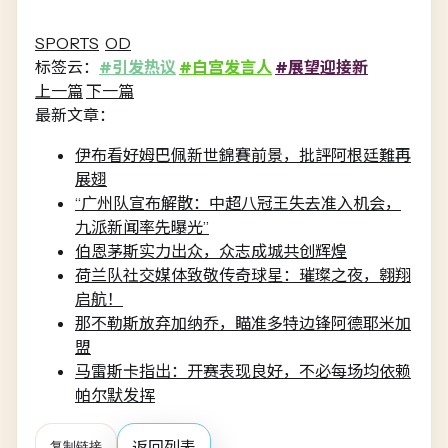
SPORTS
OD
标签云：
#引发热议
#白宫发言人
#展望迎接新
上一篇
下一篇
最新文章：
伊布看好姆巴佩新世錦賽前景，批評阿根廷難再
展翅
“广州队宣布解散：中超八冠王失去准入机会，
九派新闻率先曝光”
伯恩茅斯实力出众，众志成城共创辉煌
荷兰队社交媒体致敬传奇球星：璀璨之夜，翱翔
启航！
那不勒斯放弃加纳乔，瞄准多特边锋阿德耶米加
盟
马雷斯卡指出：开赛表现良好，不必每场均依赖
帕尔默发挥
返回列表
复制链接