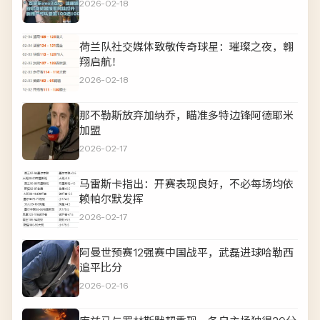
2026-02-18
荷兰队社交媒体致敬传奇球星：璀璨之夜，翱
翔启航！
2026-02-18
那不勒斯放弃加纳乔，瞄准多特边锋阿德耶米
加盟
2026-02-17
马雷斯卡指出：开赛表现良好，不必每场均依
赖帕尔默发挥
2026-02-17
阿曼世预赛12强赛中国战平，武磊进球哈勒西
追平比分
2026-02-16