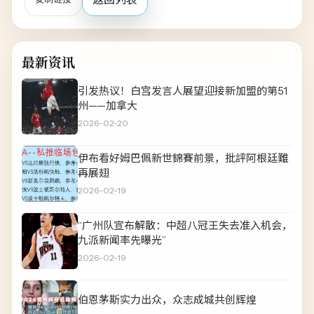
最新资讯
引发热议！白宫发言人展望迎接新加盟的第51
州——加拿大
2026-02-20
伊布看好姆巴佩新世錦賽前景，批評阿根廷難
再展翅
2026-02-19
“广州队宣布解散：中超八冠王失去准入机会，
九派新闻率先曝光”
2026-02-19
伯恩茅斯实力出众，众志成城共创辉煌