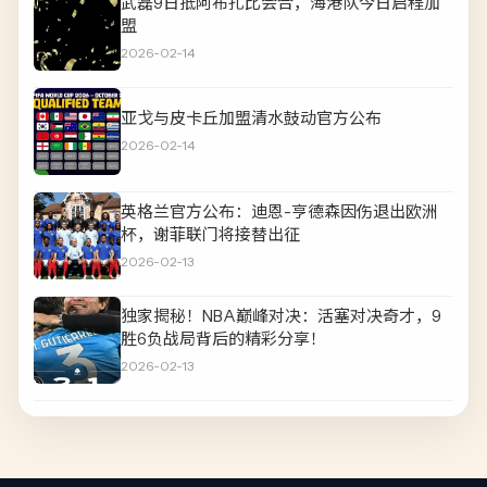
武磊9日抵阿布扎比会合，海港队今日启程加
盟
2026-02-14
亚戈与皮卡丘加盟清水鼓动官方公布
2026-02-14
英格兰官方公布：迪恩-亨德森因伤退出欧洲
杯，谢菲联门将接替出征
2026-02-13
独家揭秘！NBA巅峰对决：活塞对决奇才，9
胜6负战局背后的精彩分享！
2026-02-13