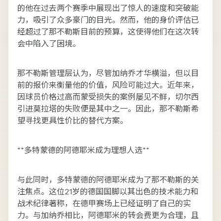
的他在过去两个赛季中展现出了惊人的速度和突破能
力，吸引了众多豪门的目光。然而，他的身价评估已
经超过了那不勒斯目前的预算，这使得他们在这次转
会中陷入了困境。
那不勒斯管理层认为，尽管加纳乔才华横溢，但以目
前的报价来衡量他的价值，风险可能过大。近年来，
因球员价格过高而蒙受损失的案例屡见不鲜，切尔西
引进莫拉塔的失败便是其中之一。因此，那不勒斯希
望寻找更具性价比的替代方案。
**多特蒙德的阿德耶米成为理想人选**
与此同时，多特蒙德的阿德耶米成为了那不勒斯的关
注焦点。这位21岁的德国国脚以其出色的技术能力和
战术纪律著称，在德甲赛场上已经证明了自己的实
力。与加纳乔相比，阿德耶米的转会费更为合理，且