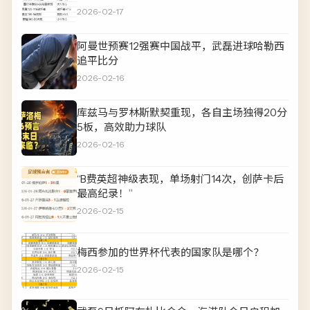
2026-02-17
阿曼世预赛12强赛中国战平，武磊进球哈勒西
追平比分
2026-02-16
库兹马与罗林斯默契重现，各自主场独得20分
5板，高效助力球队
2026-02-16
“B费英超神级表现，单场射门14次，创萨卡后
最高纪录！”
2026-02-15
梅西参加的世界杯代表的国家队是哪个？
2026-02-15