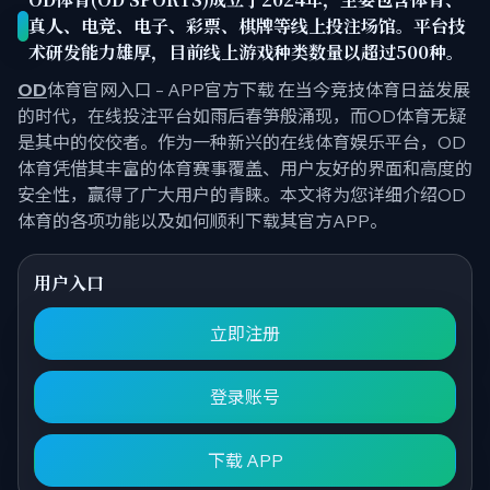
真人、电竞、电子、彩票、棋牌等线上投注场馆。平台技
术研发能力雄厚，目前线上游戏种类数量以超过500种。
OD
体育官网入口 - APP官方下载 在当今竞技体育日益发展
的时代，在线投注平台如雨后春笋般涌现，而OD体育无疑
是其中的佼佼者。作为一种新兴的在线体育娱乐平台，OD
体育凭借其丰富的体育赛事覆盖、用户友好的界面和高度的
安全性，赢得了广大用户的青睐。本文将为您详细介绍OD
体育的各项功能以及如何顺利下载其官方APP。
用户入口
立即注册
登录账号
下载 APP