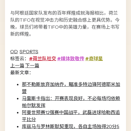
与阿根廷国家队发布的百年辉煌成就海报相比，荷兰
队的TIFO在视觉冲击力和历史融合感上更具优势。今
晚，球员们将带着TIFO中的英雄力量，在赛场上书写
新的辉煌。
OD
SPORTS
标签云：
#荷兰队社交
#媒体致敬传
#奇球星
上一篇
下一篇
最新文章：
那不勒斯放弃加纳乔，瞄准多特边锋阿德耶米加
盟
马雷斯卡指出：开赛表现良好，不必每场均依赖
帕尔默发挥
阿曼世预赛12强赛中国战平，武磊进球哈勒西追
平比分
库兹马与罗林斯默契重现，各自主场独得20分5