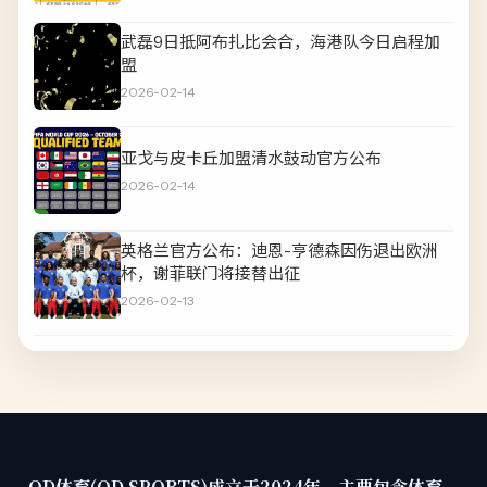
武磊9日抵阿布扎比会合，海港队今日启程加
盟
2026-02-14
亚戈与皮卡丘加盟清水鼓动官方公布
2026-02-14
英格兰官方公布：迪恩-亨德森因伤退出欧洲
杯，谢菲联门将接替出征
2026-02-13
OD体育(OD SPORTS)成立于2024年，主要包含体育、