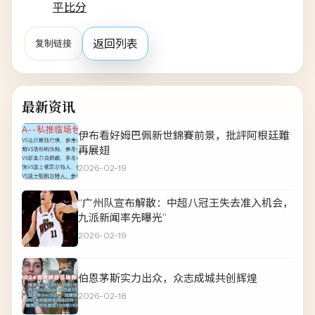
平比分
返回列表
复制链接
最新资讯
伊布看好姆巴佩新世錦賽前景，批評阿根廷難
再展翅
2026-02-19
“广州队宣布解散：中超八冠王失去准入机会，
九派新闻率先曝光”
2026-02-19
伯恩茅斯实力出众，众志成城共创辉煌
2026-02-18