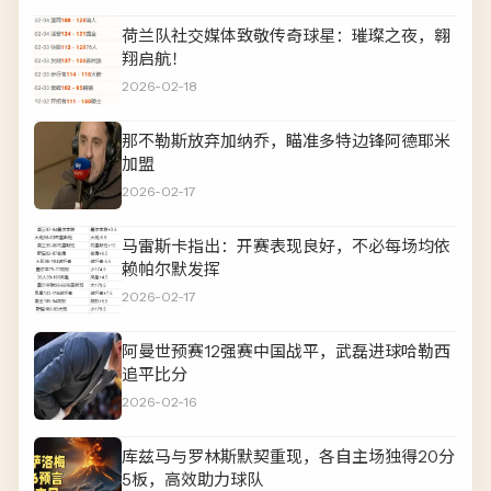
荷兰队社交媒体致敬传奇球星：璀璨之夜，翱
翔启航！
2026-02-18
那不勒斯放弃加纳乔，瞄准多特边锋阿德耶米
加盟
2026-02-17
马雷斯卡指出：开赛表现良好，不必每场均依
赖帕尔默发挥
2026-02-17
阿曼世预赛12强赛中国战平，武磊进球哈勒西
追平比分
2026-02-16
库兹马与罗林斯默契重现，各自主场独得20分
5板，高效助力球队