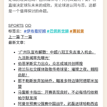
直接决定球队未来的成败。无论球迷认同与否，这都
是一个值得探讨的命题。
SPORTS
OD
标签云：
#伊布看好姆
#巴佩新世錦
#賽前景
上一篇
下一篇
最新文章：
“广州队宣布解散：中超八冠王失去准入机会，
九派新闻率先曝光”
伯恩茅斯实力出众，众志成城共创辉煌
荷兰队社交媒体致敬传奇球星：璀璨之夜，翱翔
启航！
那不勒斯放弃加纳乔，瞄准多特边锋阿德耶米加
盟
马雷斯卡指出：开赛表现良好，不必每场均依赖
帕尔默发挥
阿曼世预赛12强赛中国战平，武磊进球哈勒西追