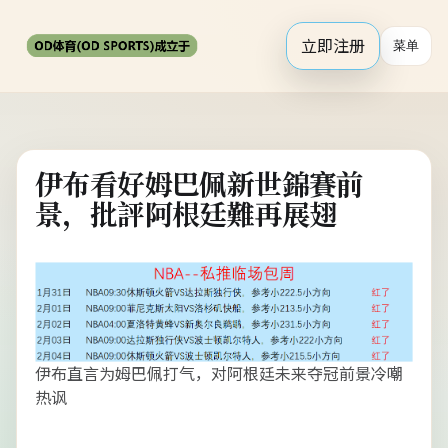
立即注册
菜单
伊布看好姆巴佩新世錦賽前
景，批評阿根廷難再展翅
伊布直言为姆巴佩打气，对阿根廷未来夺冠前景冷嘲
热讽