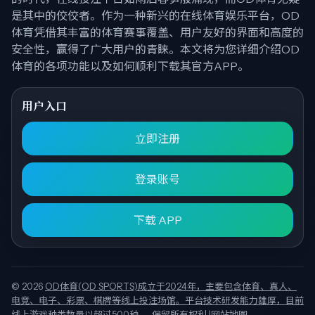
是其中的佼佼者。作为一种新兴的在线体育娱乐平台，OD
体育凭借其丰富的体育赛事覆盖、用户友好的界面和高度的
安全性，赢得了广大用户的青睐。本文将为您详细介绍OD
体育的各项功能以及如何顺利下载其官方APP。
用户入口
立即注册
登录账号
下载 APP
© 2026
OD体育(OD SPORTS)成立于2024年，主要包含体育、真人、
电竞、电子、彩票、棋牌等线上投注场馆。平台技术研发能力雄厚，目前
线上游戏种类数量以超过500种。
. 保留所有权利.|
网站地图