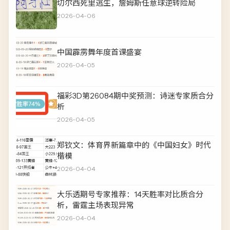
切尔西死里逃生，詹姆斯任意球逆转险局
2026-04-06
中国霹雳舞年度首课盛宴
2026-04-05
福彩3D第26084期中奖预测：诗迷专家质合分
析
2026-04-05
郑钦文：体育界新篇章中的《中国妇女》时代
楷模
2026-04-04
大乐透期号专家推荐：14天胜率对比质合分
析，雷霆主场表现异常
2026-04-04