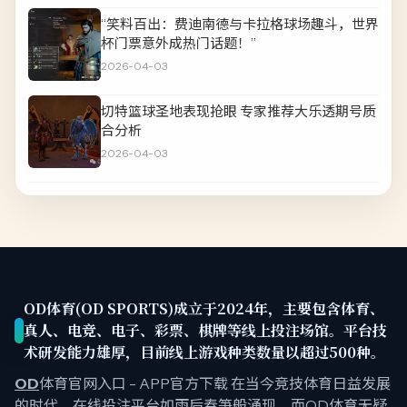
“笑料百出：费迪南德与卡拉格球场趣斗，世界
杯门票意外成热门话题！”
2026-04-03
切特篮球圣地表现抢眼 专家推荐大乐透期号质
合分析
2026-04-03
OD体育(OD SPORTS)成立于2024年，主要包含体育、
真人、电竞、电子、彩票、棋牌等线上投注场馆。平台技
术研发能力雄厚，目前线上游戏种类数量以超过500种。
OD
体育官网入口 - APP官方下载 在当今竞技体育日益发展
的时代，在线投注平台如雨后春笋般涌现，而OD体育无疑