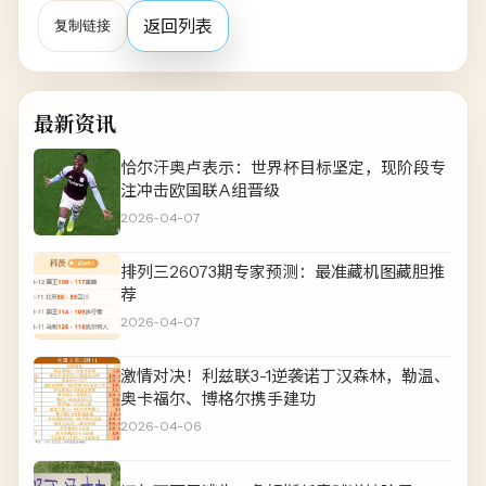
返回列表
复制链接
最新资讯
恰尔汗奥卢表示：世界杯目标坚定，现阶段专
注冲击欧国联A组晋级
2026-04-07
排列三26073期专家预测：最准藏机图藏胆推
荐
2026-04-07
激情对决！利兹联3-1逆袭诺丁汉森林，勒温、
奥卡福尔、博格尔携手建功
2026-04-06