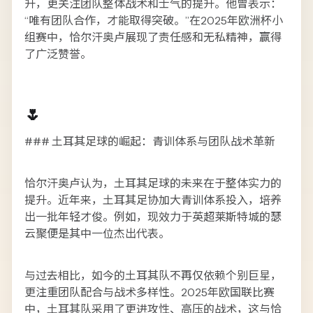
升，更关注团队整体战术和士气的提升。他曾表示：
“唯有团队合作，才能取得突破。”在2025年欧洲杯小
组赛中，恰尔汗奥卢展现了责任感和无私精神，赢得
了广泛赞誉。
🌷
### 土耳其足球的崛起：青训体系与团队战术革新
恰尔汗奥卢认为，土耳其足球的未来在于整体实力的
提升。近年来，土耳其足协加大青训体系投入，培养
出一批年轻才俊。例如，现效力于英超莱斯特城的瑟
云聚便是其中一位杰出代表。
与过去相比，如今的土耳其队不再仅依赖个别巨星，
更注重团队配合与战术多样性。2025年欧国联比赛
中，土耳其队采用了更进攻性、高压的战术，这与恰