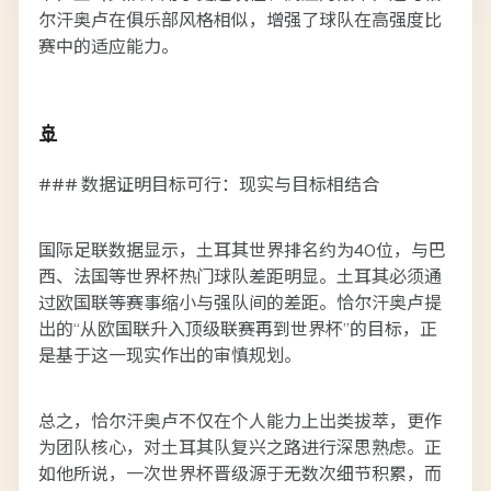
尔汗奥卢在俱乐部风格相似，增强了球队在高强度比
赛中的适应能力。
🚢
### 数据证明目标可行：现实与目标相结合
国际足联数据显示，土耳其世界排名约为40位，与巴
西、法国等世界杯热门球队差距明显。土耳其必须通
过欧国联等赛事缩小与强队间的差距。恰尔汗奥卢提
出的“从欧国联升入顶级联赛再到世界杯”的目标，正
是基于这一现实作出的审慎规划。
总之，恰尔汗奥卢不仅在个人能力上出类拔萃，更作
为团队核心，对土耳其队复兴之路进行深思熟虑。正
如他所说，一次世界杯晋级源于无数次细节积累，而