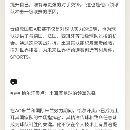
提升自己，唯有与更强的对手交锋。”这也是他带领球
队冲击一级联赛的原因。
晋级欧国联A联赛不仅是对球队实力的证明，也为球
队提供了与德国、法国、西班牙等顶级球队过招的机
会。通过这些实战对抗，土耳其队能积累宝贵经验，
提升世界排名，为未来世界杯预选赛创造有利条件，
SPORTS
。
📷
### 恰尔汗奥卢：土耳其足球的领军先锋
在AC米兰和国际米兰效力期间，恰尔汗奥卢已成为土
耳其国家队的中场指挥官，其精准传球和致命任意球
成为球队制胜的关键。他不仅在个人技术上有显著提