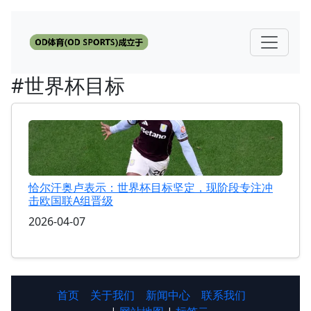
#世界杯目标
恰尔汗奥卢表示：世界杯目标坚定，现阶段专注冲
击欧国联A组晋级
2026-04-07
首页
关于我们
新闻中心
联系我们