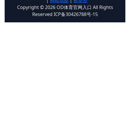
|
网站地图
|
标签云
Copyright © 2026 OD体育官网入口 All Rights
Reserved ICP备30426788号-15