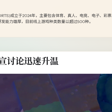
PORTS)成立于2024年，主要包含体育、真人、电竞、电子、彩
研发能力雄厚，目前线上游戏种类数量以超过500种。
宣讨论迅速升温