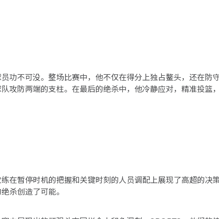
球员功不可没。整场比赛中，他不仅在得分上独占鳌头，还在防
球队攻防两端的支柱。在最后的绝杀中，他冷静应对，精准投篮
教练在暂停时机的把握和关键时刻的人员调配上展现了高超的决
的绝杀创造了可能。