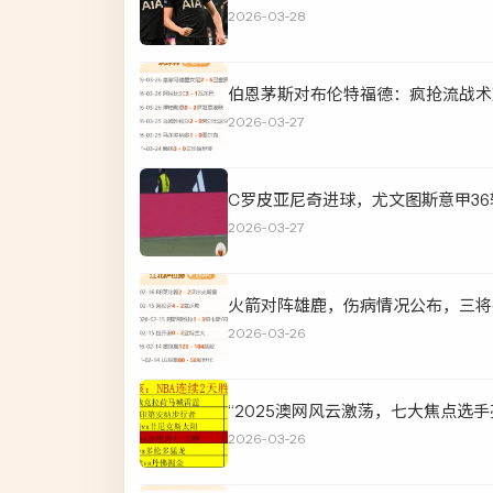
2026-03-28
伯恩茅斯对布伦特福德：疯抢流战术
2026-03-27
C罗皮亚尼奇进球，尤文图斯意甲36
2026-03-27
火箭对阵雄鹿，伤病情况公布，三将
2026-03-26
“2025澳网风云激荡，七大焦点选手
2026-03-26