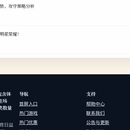
势，攻守策略分析
明星荣耀！
要包含体
导航
支持
注场
首屏入口
帮助中心
类数量
热门游戏
联系我们
热门优惠
公告与更新
体育日益