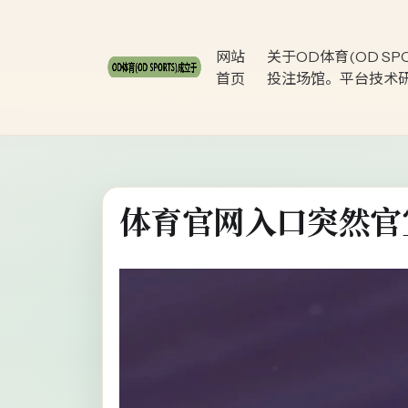
网站
关于OD体育(OD S
首页
投注场馆。平台技术
体育官网入口突然官