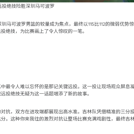
远投绝技险胜深圳马可波罗
圳马可波罗男篮的较量成为焦点，最终以115比112的微弱优
远投绝技，为比赛画上了令人惊叹的一笔。
中最令人难以忘怀的是那记关键远投。这一投让现场观众屏息凝
记远投绝技无疑为这一话题增添了新的故事。
的对抗，双方在进攻端都展现出高水准。吉林队凭借精准的三分
比分。这种你来我往的激烈对抗让整场比赛充满戏剧性，最终吉