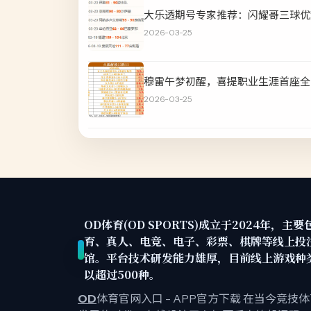
大乐透期号专家推荐：闪耀哥三球优
2026-03-25
穆雷午梦初醒，喜提职业生涯首座全
2026-03-25
OD体育(OD SPORTS)成立于2024年，主
育、真人、电竞、电子、彩票、棋牌等线上投
馆。平台技术研发能力雄厚，目前线上游戏种
以超过500种。
OD
体育官网入口 - APP官方下载 在当今竞技