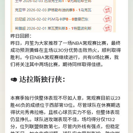
昨日回顾：
昨日，月笙为大家推荐了一场NBA常规赛比赛，最终
成功预测黄蜂在主场以30分优势击败热火，顺利取得
胜利。今日NBA常规赛继续进行，共有9场比赛，我
们将关注其中两场比赛，期待同样取得佳绩。
🥑 达拉斯独行侠：
本赛季独行侠整体表现不尽如人意，常规赛目前以23
胜46负的成绩位于西部第13位。尽管球队在休赛期选
得状元秀弗拉格，且核心球员实力不俗，但整体表现
仍显挣扎。球队进攻端表现不佳，场均得分仅113.2
分，位列联盟倒数第七，尽管内外线有强点，但稳定