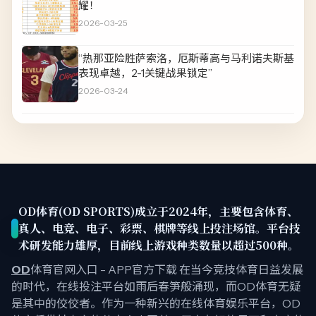
耀！
2026-03-25
“热那亚险胜萨索洛，厄斯蒂高与马利诺夫斯基
表现卓越，2-1关键战果锁定”
2026-03-24
OD体育(OD SPORTS)成立于2024年，主要包含体育、
真人、电竞、电子、彩票、棋牌等线上投注场馆。平台技
术研发能力雄厚，目前线上游戏种类数量以超过500种。
OD
体育官网入口 - APP官方下载 在当今竞技体育日益发展
的时代，在线投注平台如雨后春笋般涌现，而OD体育无疑
是其中的佼佼者。作为一种新兴的在线体育娱乐平台，OD