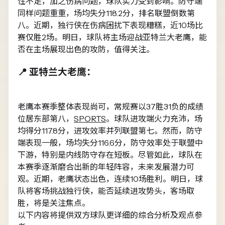
性不足，加之伤病问题，球队实力受到影响。防守端
同样问题重重，场均失分118.2分，排名联盟倒数第
八。近期，独行侠在伤病困扰下表现糟糕，近10场比
赛仅胜2场。明日，球队将主场迎战亚特兰大老鹰，能
否在主场展现出色的攻防，值得关注。
📍 亚特兰大老鹰：
老鹰本赛季整体表现尚可，常规赛以37胜31负的成绩
位居东部第八，
SPORTS
。球队进攻端火力充沛，场
均得分117.8分，进攻效率并列联盟第七。然而，防守
端表现一般，场均失分116.6分，防守效率处于联盟中
下游，特别是内线防守存在短板。尽管如此，球队在
本赛季逐渐磨合出新的年轻阵容，未来发展潜力可
观。近期，老鹰状态出色，连续10场胜利。明日，球
队将客场挑战独行侠，能否延续进攻势头，客场取
胜，将是关注焦点。
以下内容将提供双方球队更详细的综合分析及观点参