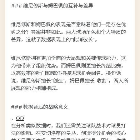
### 维尼修斯与姆巴佩的互补与差异
维尼修斯和姆巴佩的表现是否意味着他们一定存在优
劣之分？答案并非如此。两人球场角色和个人特质的
差异，造就了数据表现上的“此消彼长”。
维尼修斯拥有更加全面的大局观和关键传球能力，这
为他带来了组织优势。而姆巴佩则更擅长终结比赛，
以高效率的射门和精准把握进球机会闻名。换句话
说，维尼修斯擅长“创造”，姆巴佩擅长“收割”，两人所
展现的能力相辅相成。
### 数据背后的战略意义
，
OD
在分析类似数据时，我们还需关注球队战术对球员打
法的影响。在安切洛蒂的皇马，创造得分机会的核心