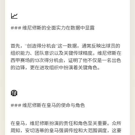
📈
### 维尼修斯的全面实力在数据中显露
首先，“创造得分机会”这一数据，通常反映出球员的
组织能力、团队意识以及关键传球精度。维尼修斯在
西甲赛场的13次得分机会，证明了他不仅是一名出色
的边锋，更在进攻组织中扮演着关键角色。
🧥
### 维尼修斯在皇马的使命与角色
在皇马，维尼修斯扮演的责任和角色至关重要。众所
周知，安切洛蒂的皇马强调传控和大范围调度，这要