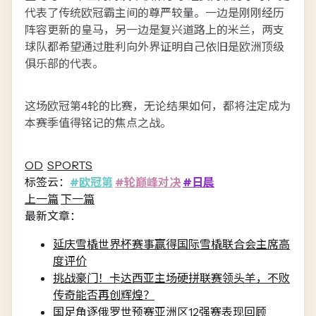
代表了传统欧冠霸主间的尊严较量。一边是刚刚经历
阵容更新的皇马，另一边是复兴道路上的米兰，两支
球队都希望通过胜利向外界证明自己依旧是欧洲顶级
俱乐部的代表。
这场欧冠第4轮的比赛，无论结果如何，都将注定成为
本赛季值得铭记的焦点之战。
OD
SPORTS
标签云：
#欧冠第
#轮巅峰对决
#日晨
上一篇
下一篇
最新文章：
延庆雪橇世界杯赛事赢得国际雪橇联合会主席高
度评价
挑战豪门！卡达西亚主场硬拼联赛领头羊，不败
传奇能否再创辉煌？
国足角逐俄罗世预赛亚洲区12强赛表现回顾