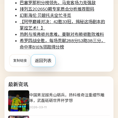
巴塞罗那积分榜领先，马竞客场力克强敌
排列五202650期专家质合分析推荐胆码
幻影海伦 贝碧托夫空忙寻觅
【阿甲巅峰对决：42胜33冠，揭秘这场剧本的
掌控艺术！】
热刺与埃弗顿共患难，曼联对布赖顿胜败难料
希罗四战全胜，每场贡献28.8分5.3助3.8三分，
命中率81.6%领跑得分榜
返回列表
复制链接
最新资讯
中国男足越秀山砺兵，扬科维奇注重细节雕
琢，武磊砥砺世界杯梦想
2026-03-11