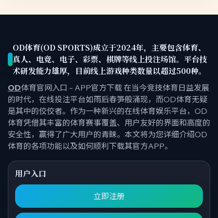
OD体育(OD SPORTS)成立于2024年，主要包含体育、
真人、电竞、电子、彩票、棋牌等线上投注场馆。平台技
术研发能力雄厚，目前线上游戏种类数量以超过500种。
OD
体育官网入口 - APP官方下载 在当今竞技体育日益发展
的时代，在线投注平台如雨后春笋般涌现，而OD体育无疑
是其中的佼佼者。作为一种新兴的在线体育娱乐平台，OD
体育凭借其丰富的体育赛事覆盖、用户友好的界面和高度的
安全性，赢得了广大用户的青睐。本文将为您详细介绍OD
体育的各项功能以及如何顺利下载其官方APP。
用户入口
立即注册