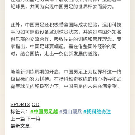
轻球员，共同为实现中国男足的世界杯梦而努力。
此外，中国男足还积极借鉴国际成功经验，运用科技
手段如可穿戴设备监测球员状态，并通过与国外知名
俱乐部的交流合作，吸收先进的训练和管理理念。专
家指出，中国足球要崛起，需在借鉴国外经验的同
时，结合国情，走出一条创新发展的道路。
随着新训练周期的开启，中国男足正为世界杯这一终
极目标而努力拼搏。在扬科维奇教练的精心指导和武
磊等球员的积极努力下，中国男足的未来充满希望。
SPORTS
OD
标签云：
#中国男足越
#秀山砺兵
#扬科维奇注
上一篇
下一篇
最新文章：