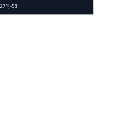
227号-58