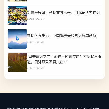
新赛季展望：芒特非独木舟，自我证明亦在列
2026-02-24
网坛盛宴重启：中国选手大满贯之旅再起航
2026-02-23
“国安赛场突变：邵佳一恐遭弃用？方昊状态低
迷，国脚风采不再突出！”
2026-02-23