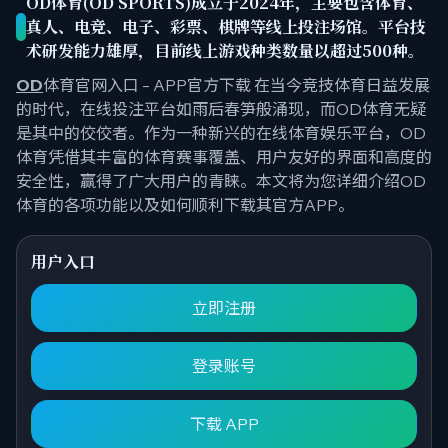
OD体育(OD SPORTS)成立于2024年，主要包含体育、
真人、电竞、电子、彩票、棋牌等线上投注场馆。平台技
术研发能力雄厚，目前线上游戏种类数量以超过500种。
OD
体育官网入口 - APP官方下载 在当今竞技体育日益发展
的时代，在线投注平台如雨后春笋般涌现，而OD体育无疑
是其中的佼佼者。作为一种新兴的在线体育娱乐平台，OD
体育凭借其丰富的体育赛事覆盖、用户友好的界面和高度的
安全性，赢得了广大用户的青睐。本文将为您详细介绍OD
体育的各项功能以及如何顺利下载其官方APP。
用户入口
立即注册
登录账号
下载 APP