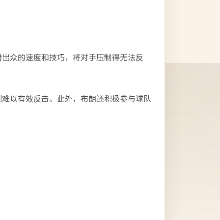
借出众的速度和技巧，将对手压制得无法反
刻难以有效反击。此外，布朗还积极参与球队