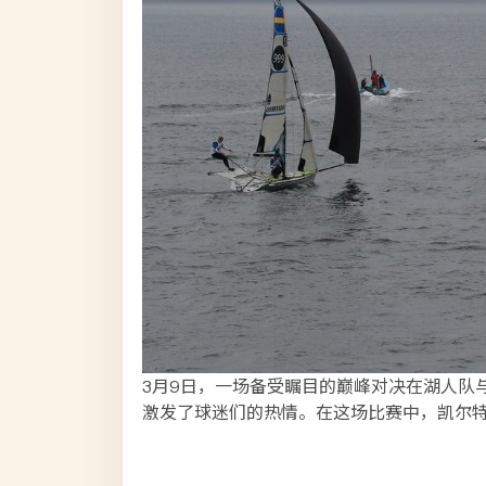
3月9日，一场备受瞩目的巅峰对决在湖人队
激发了球迷们的热情。在这场比赛中，凯尔特