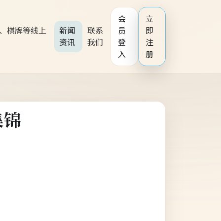
会
立
票、棋牌等线上
新闻
联系
员
即
资讯
我们
登
注
入
册
集锦