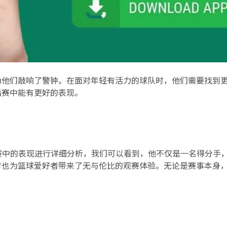
为他们敲响了警钟。在面对年轻有活力的球队时，他们需要找到
后赛中能有更好的表现。
赛中的表现进行详细分析，我们可以看到，他不仅是一名得分手
也为篮球爱好者带来了无与伦比的观赛体验。无论是赛事本身，