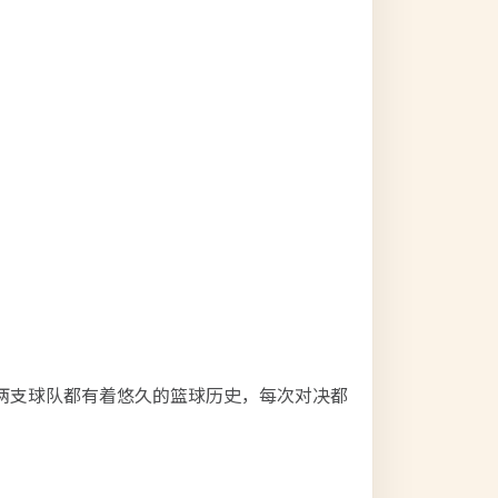
这两支球队都有着悠久的篮球历史，每次对决都