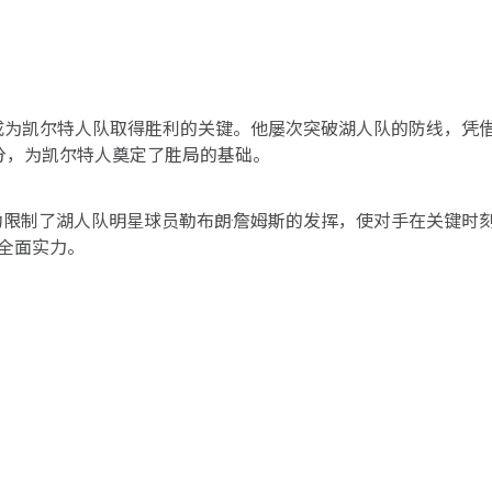
成为凯尔特人队取得胜利的关键。他屡次突破湖人队的防线，凭
0分，为凯尔特人奠定了胜局的基础。
限制了湖人队明星球员勒布朗·詹姆斯的发挥，使对手在关键时
全面实力。