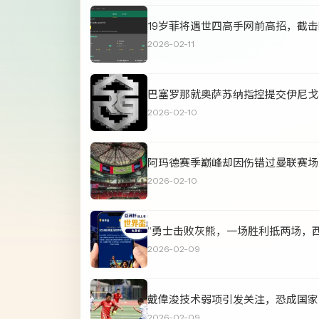
19岁菲将遇世四高手网前高招，截
2026-02-11
巴塞罗那就奥萨苏纳指控提交伊尼戈
2026-02-10
阿玛德赛季巅峰却因伤错过曼联赛场
2026-02-10
“勇士击败灰熊，一场胜利抵两场，
2026-02-09
戴偉浚技术弱项引发关注，恐成国家
2026-02-09