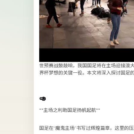
世预赛战鼓敲响，我国国足将在主场迎接澳大
界杯梦想的关键一役。本文将深入探讨国足
🥑
**主场之利助国足扬帆起航**
国足在“魔鬼主场”书写过辉煌篇章，这里的