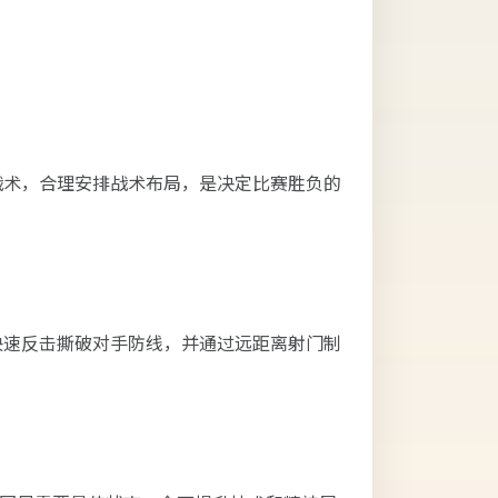
战术，合理安排战术布局，是决定比赛胜负的
快速反击撕破对手防线，并通过远距离射门制