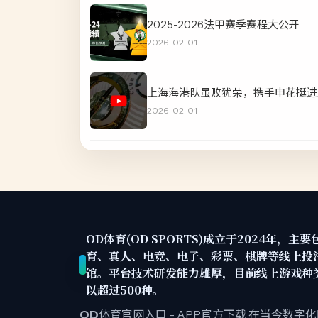
2025-2026法甲赛季赛程大公开
2026-02-01
上海海港队虽败犹荣，携手申花挺进
2026-02-01
OD体育(OD SPORTS)成立于2024年，主
育、真人、电竞、电子、彩票、棋牌等线上投
馆。平台技术研发能力雄厚，目前线上游戏种
以超过500种。
OD
体育官网入口 - APP官方下载 在当今数字