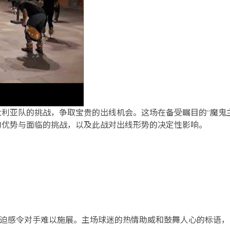
利亚队的挑战，争取宝贵的出线机会。这场在备受瞩目的“魔鬼
的优势与面临的挑战，以及此战对出线形势的决定性影响。
压迫感令对手难以施展。主场球迷的热情助威和鼓舞人心的标语