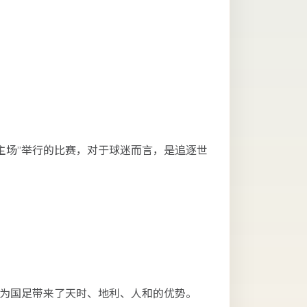
主场”举行的比赛，对于球迷而言，是追逐世
，为国足带来了天时、地利、人和的优势。