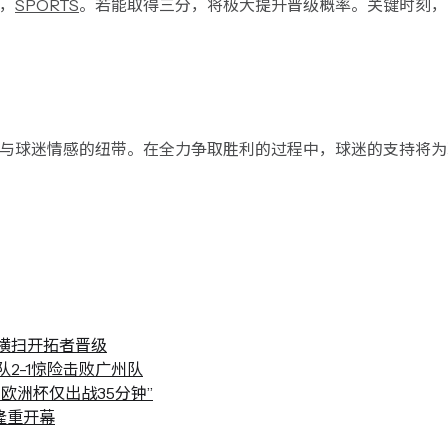
，
SPORTS
。若能取得三分，将极大提升晋级概率。关键时刻，
队与球迷情感的纽带。在全力争取胜利的过程中，球迷的支持将
横扫开拓者晋级
2-1惊险击败广州队
欧洲杯仅出战35分钟”
隆重开幕