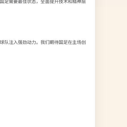
国足需要最佳状态，全面提升技术和精神层
为球队注入强劲动力。我们期待国足在主场创