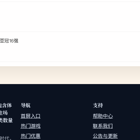
亚冠16强
要包含体
导航
支持
注场
首屏入口
帮助中心
类数量
热门游戏
联系我们
热门优惠
公告与更新
化时代，