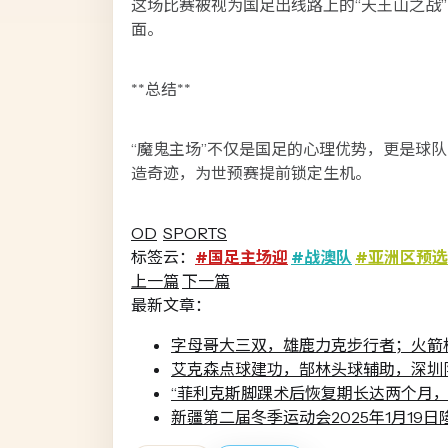
这场比赛被视为国足出线路上的“天王山之战”
面。
**总结**
“魔鬼主场”不仅是国足的心理优势，更是球
造奇迹，为世预赛提前锁定生机。
OD
SPORTS
标签云：
#国足主场迎
#战澳队
#亚洲区预选
上一篇
下一篇
最新文章：
字母哥大三双，雄鹿力克步行者；火箭
艾克森点球建功，郜林头球辅助，深圳队
“菲利克斯脚踝术后恢复期长达两个月，
新疆第二届冬季运动会2025年1月19日