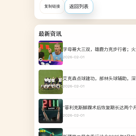
返回列表
复制链接
最新资讯
字母哥大三双，雄鹿力克步行者；火
2026-02-01
艾克森点球建功，郜林头球辅助，深圳
2026-02-01
“菲利克斯脚踝术后恢复期长达两个月
2026-02-01