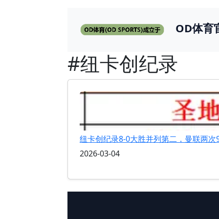
OD体育
#纽卡创纪录
纽卡创纪录8-0大胜并列第二，曼联两次
2026-03-04