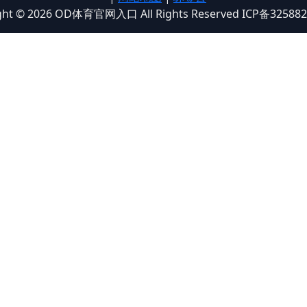
ght © 2026 OD体育官网入口 All Rights Reserved ICP备32588