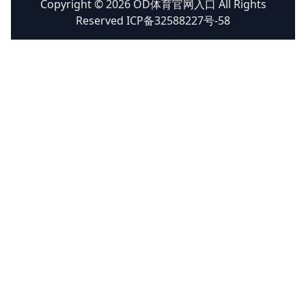
Copyright © 2026 OD体育官网入口 All Rights
Reserved ICP备32588227号-58