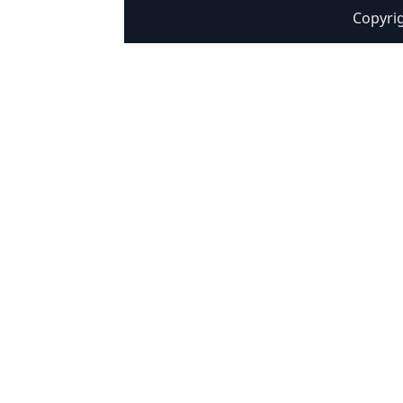
Copyri