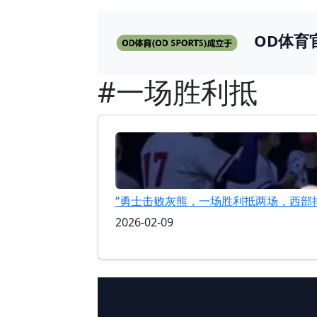
OD体育
#一场胜利抵
“勇士击败灰熊，一场胜利抵两场，西部
2026-02-09