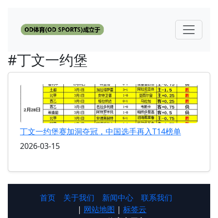
#丁文一约堡
丁文一约堡赛加洞夺冠，中国选手再入T14榜单
2026-03-15
首页
关于我们
新闻中心
联系我们
|
网站地图
|
标签云