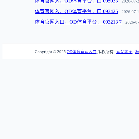
体育官网入，OD体育平台，口 095033
2026-07-
体育官网入，OD体育平台，口 093425
2026-07-
体育官网入口，OD体育平台， 093213 7
2026-0
Copyright © 2025
OD体育官网入口
版权所有
|
网站地图
|