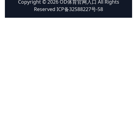
Copyright © 2026 OD体育官网入口 All Rights
Reserved ICP备32588227号-58