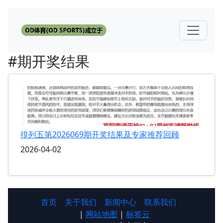
#期开奖结果
排列五第2026069期开奖结果及专家推荐回顾
2026-04-02
首页
关于我们
新闻中心
联系我们
|
网站地图
|
标签云