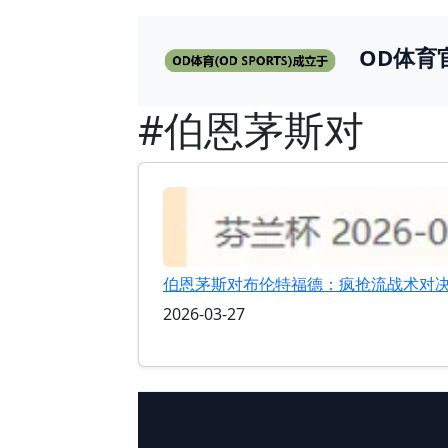
OD体育
#伯恩茅斯对
伯恩茅斯对布伦特福德：疯抢流战术对
2026-03-27