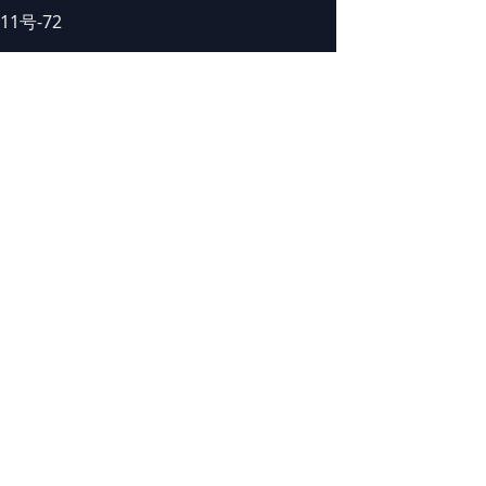
711号-72