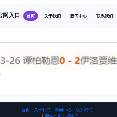
官网入口
首页
关于我们
新闻中心
联系我们
决
首页
关于我们
新闻中心
联系我们
|
网站地图
|
标签云