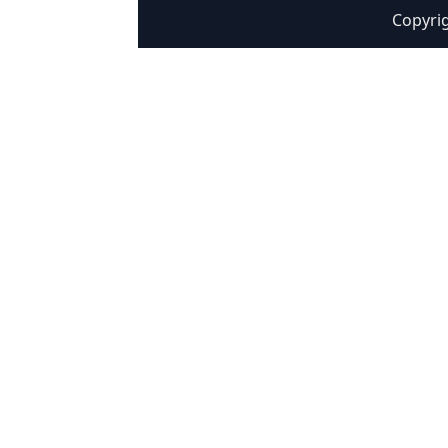
Copyri