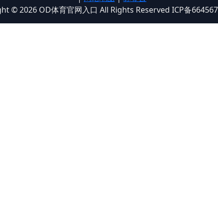
ght © 2026 OD体育官网入口 All Rights Reserved ICP备66456