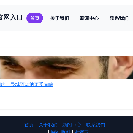
官网入口
首页
关于我们
新闻中心
联系我们
围内，曼城阿森纳更受青睐
首页
关于我们
新闻中心
联系我们
|
网站地图
|
标签云