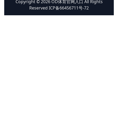
Copyright © 2026 OD体育官网入口 All Rights
Reserved ICP备66456711号-72